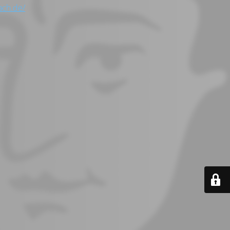
ach.de/