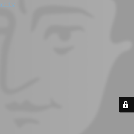
ach.de/