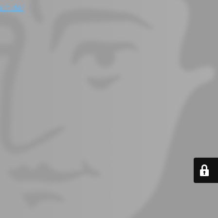
ach.de/