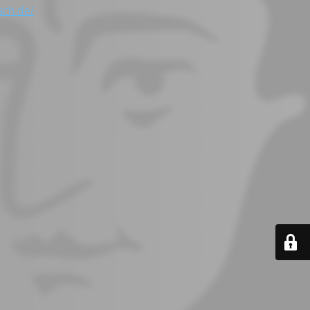
ach.de/