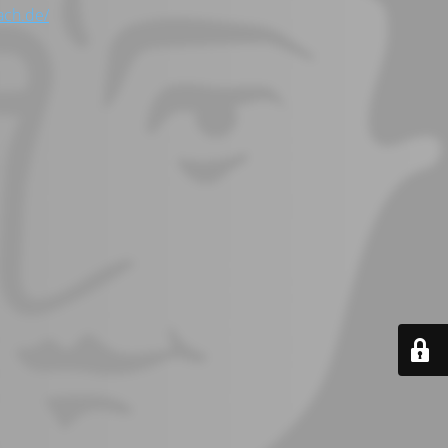
ach.de/